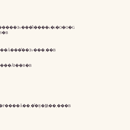
h�@�̐������������Ǝv���̂ł����c�i�O�O�G
A���ۂɂ͂R�ɂȂ��Ă��܂��B�B
�������̂Ƃ��ɗv�ǂ̂Ƃǂ߂��������̂��J�E���g����Ă���̂��Ǝv���܂��B
���Ȃ̂ł��B�B
���j���������Ɨ��j�ɍڂ�Ȃ��Ƃ������ۂ͂悭�m�F����Ă��܂��̂Ŗ�肠��܂���B