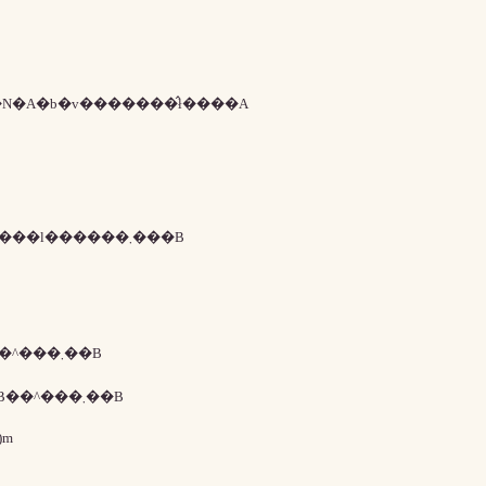
�N�A�b�v�������̂ł����A
���\���ԎQ�킵�Ȃ������ꍇ�́A�U������Ă��o���l������܂���B
�`�v�ǂ����j���u�āv�l�y�э��ɂ��y�i���e�B��^���܂��B
�`�v�ǂ����j���u���v�l�y�э��ɂ��y�i���e�B��^���܂��B
(_ _)m