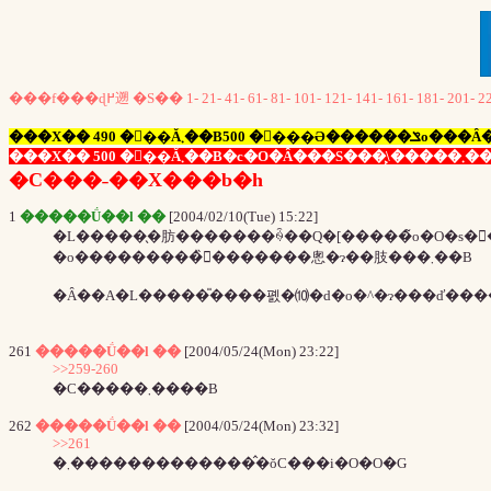
���f���ɖ߂遡
�S��
1-
21-
41-
61-
81-
101-
121-
141-
161-
181-
201-
2
���X�� 490 �𒴂��Ă܂��B500 �
���X�� 500 �𒴂��Ă܂��B�c�O�Ȃ
�C���˗��X���b�h
1
�����Ǘ��l ��
[2004/02/10(Tue) 15:22]
�o���������̏󋵂�������悤�ɂ��肢���܂��B
261
�����Ǘ��l ��
[2004/05/24(Mon) 23:22]
>>259-260
�C�����܂����B
262
�����Ǘ��l ��
[2004/05/24(Mon) 23:32]
>>261
�܂��������������̂ŏC���i�O�O�G