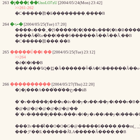
263
�j���[ ��
UnoLO7zU
[2004/05/24(Mon) 23:42]
>>261-262
�C�����肪�Ƃ��������܂����B
264
�˂ނ�
[2004/05/25(Tue) 17:20]
����o���_�[S����f�[�[���u���[�h�Ƀ���
����Ă�̂Ɍo���l���S������Ȃ��Ȃ��Ă܂��B
�C�����肢���܂��B
265
�����Ǘ��l ��
[2004/05/25(Tue) 23:12]
>>264
�d�l�ł��B
266
����������
[2004/05/27(Thu) 22:20]
�}�j���A���̑��̍��ڂɂ��āB
�@�@�@�@�@�@�@��
���Ǝv���̂ł��O�O�G�@�ׂ����Ƃ����݂܂���m
���グ��Ƃ܂������Ȃ̂ŁA�����Ă����܂��B