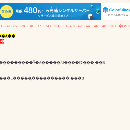
21-
241-
261-
281-
301-
321-
341-
361-
381-
401-
421-
441-
461-
481-
501-
�ŐV5
���Ə������ݏo���Ȃ��Ȃ��
���S���͕\�����܂���
�L�����̖�肪�������ꍇ��Q�[�����̃o�O�s����������ꍇ�A�����ŕ񍐂����肢���܂��B
�Ȃ��A�L�����̎����폜�⑽�d�o�^�ɂ���ď������L�����͕����������܂���B