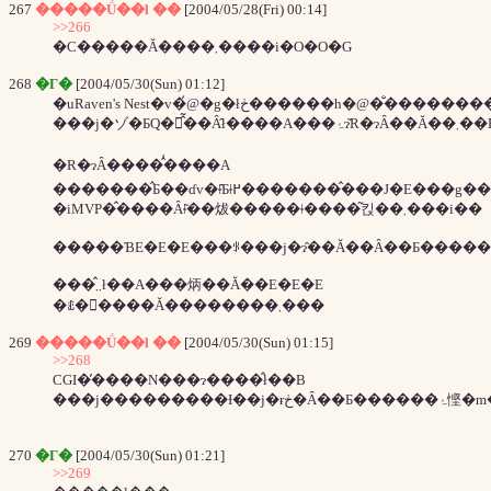
267
�����Ǘ��l ��
[2004/05/28(Fri) 00:14]
>>266
�C�����Ă����܂����i�O�O�G
268
�Γ�
[2004/05/30(Sun) 01:12]
�uRaven's Nest�v�́@�g�łڂ������
���j�ゾ�ƂQ�̂͂��Ȃ̂ł����
�R�ɂȂ����̂͑����A
�iMVP�̂����Ȃǂ͂��炦�����ǂ����͂킩��܂���i��
�����ƁE�E�E���ꂪ���j�ɂ̂��Ă��Ȃ��Ƃ�����
���̂܂܂ł��A���炳��Ă��E�E�E
�ꉞ�񍐂����Ă��������܂���
269
�����Ǘ��l ��
[2004/05/30(Sun) 01:15]
>>268
CGI�̓����N���ɂ����̂ł��B
270
�Γ�
[2004/05/30(Sun) 01:21]
>>269