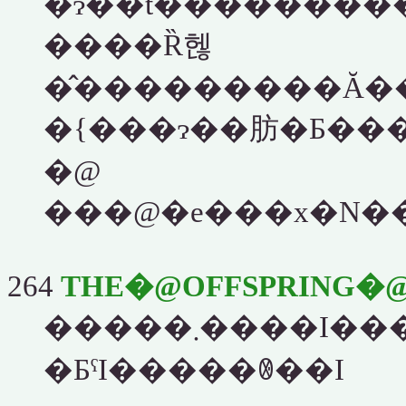
�ɂ��t��������
����Ȑ헪
�̂���������Ă�
�@
���@�e���x�N�
264
THE�@OFFSPRING
�����܂����I�������Ă��ꂽ�F���肪
�ƂˁI�����ꂳ��I