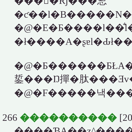
���̏󋵂�Ŕj���悤
�@�E�Ƃ����l��̐l�
�@�Ƃ������ƂŁA�
266
����������
[20