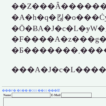
��Z�͏��Ȃ�����
�A�h�q�킪�o���
�Ō�ɃA�J�c�L�ɏW�܂��Ă��ꂽ
�F����A�z���g
���A�J�c�L����k
���߂�
�S��
�O10
��10
���擪
Name
E-Mail