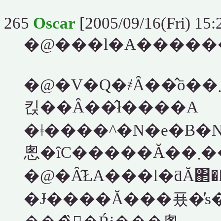
265
Oscar
[2005/09/16(Fri) 15:
�@�V�Q�҂Ȃ��̂ō��܂łǂ������o�܂������Č��݂Ɏ���̂��
킩��Ȃ��̂ł����A
�ǂ����^�N�e�B�
悤�ȋC
�@�Ȃ̂ŁA���l�ƌĂ΂�
�Ɉ����Ă���푰�̕