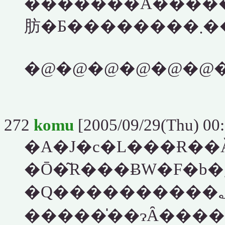
�������Ă�����
肪�Ƃ�
272
komu
[2005/09/29(Thu) 00:
�Ō�͂R���ɃW�F�b
�Q����������؂�A�ő卑
�����̍��ɂȂ����