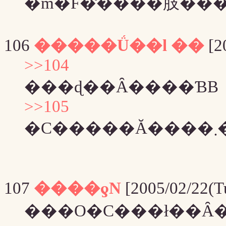
106
�����Ǘ��l ��
[20
>>104
���ɖ��Ȃ����ƁB
>>105
�
107
����ƍN
[2005/02/22(T
���O�C���ł��Ȃ