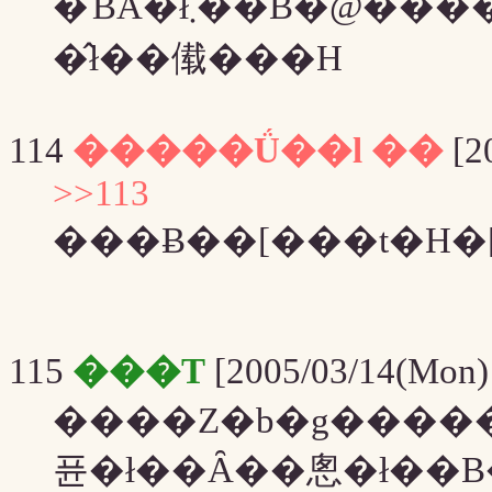
�ƁA�ł܂��B�@����̓L�������폜���ꂽ
�̂ł��傤���H
114
�����Ǘ��l ��
[2
>>113
���Ƀ��[���t�H�
115
���T
[2005/03/14(Mon)
����Z�b�g�����Ȃ�
퓬�ł��Ȃ��悤�ł��B�C