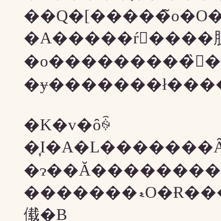
��Q�[�����̃o�O
�o���������̏
�ɏ�������ł���
�K�v�ȏꍇ
�͎I�A�L�������
�ɂ��Ă��������
�������ޑO�Ɍ����������͑O�X���ɖڂ�ʂ��܂��
傤�B