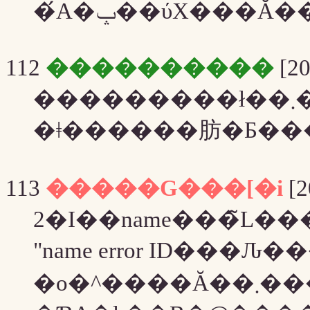
�́A�ݒ��ύX���
112
����������
[20
��
113
�����G���[�i
[2
"name error ID���Ԉ
�o�^����Ă