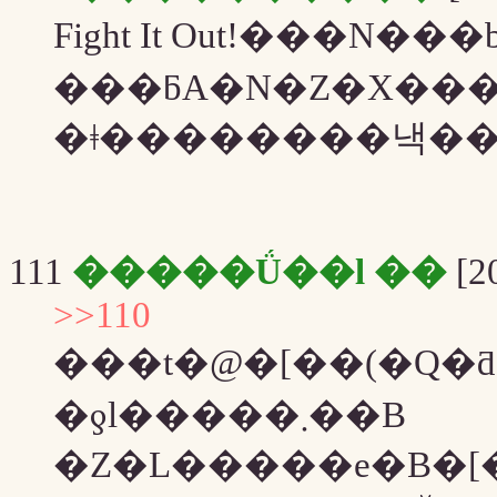
Fight It Out!���N
�ǂ��������낵���
111
�����Ǘ��l ��
[20
>>110
���t�@�[��(�Q�
�ƍl�����܂��B
�Z�L�����e�B�[