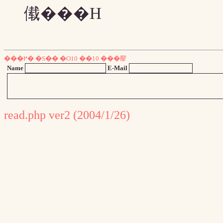
傤���H
���߂�
�S��
�O10
��10
���擪
Name
E-Mail
read.php ver2 (2004/1/26)