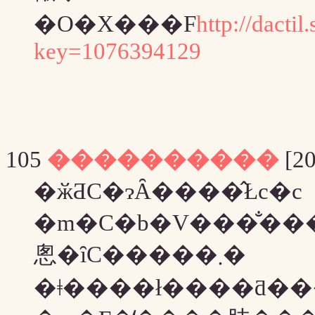
�O�X���F
http://dacti
key=1076394129
105
����������
[20
�ӂƋC�ɂȂ����̂Łc�c
�m�C�b�V���̐��
悤�ȋC�����܂�
�ǂ����ł����ƌ�����΂���܂