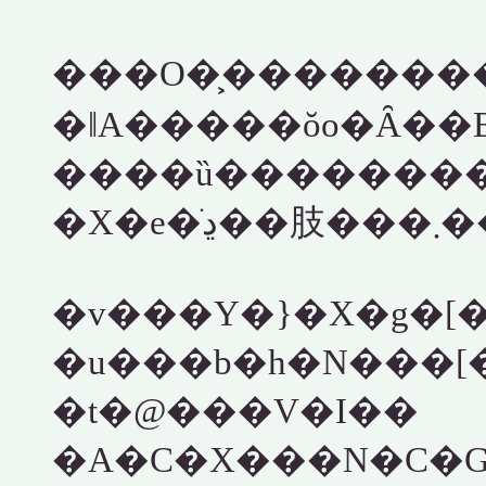
���O�͕�������
�ǁA�����ŏo�Ȃ��
�X�e�
�v���Y�}�X�g�[
�u���b�h�N���[
�t�@���V�I��
�A�C�X���N�C�G