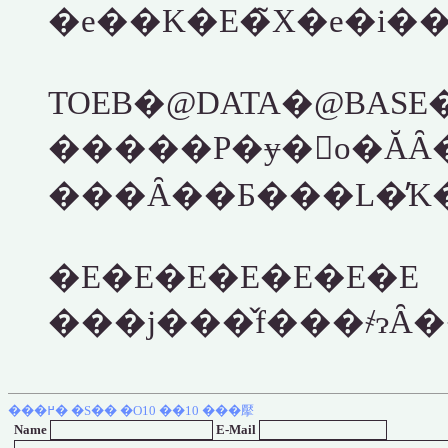
�e��K�E�̃X�e�i�
�E�E�E�E�E�E�E
���߂�
�S��
�O10
��10
���擪
Name
E-Mail